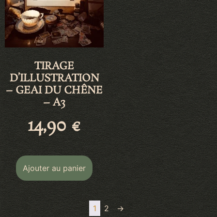
TIRAGE
D’ILLUSTRATION
– GEAI DU CHÊNE
– A3
14,90
€
Ajouter au panier
1
2
→