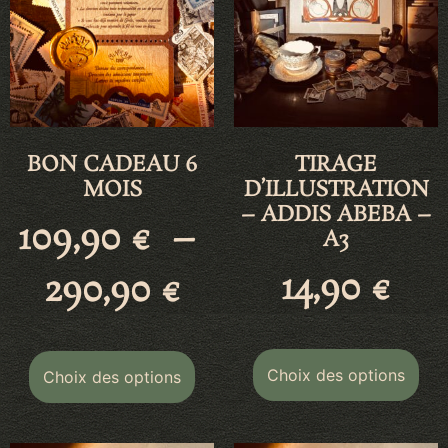
BON CADEAU 6
TIRAGE
MOIS
D’ILLUSTRATION
– ADDIS ABEBA –
109,90
€
–
A3
14,90
€
290,90
€
Choix des options
Choix des options