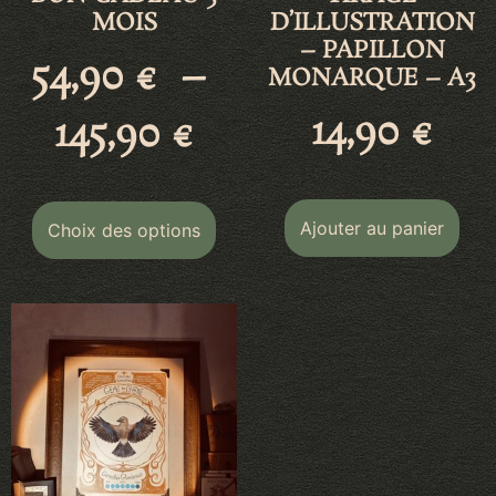
MOIS
D’ILLUSTRATION
– PAPILLON
54,90
€
–
MONARQUE – A3
14,90
€
145,90
€
Ajouter au panier
Choix des options