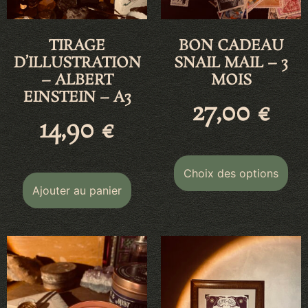
TIRAGE
BON CADEAU
D’ILLUSTRATION
SNAIL MAIL – 3
– ALBERT
MOIS
EINSTEIN – A3
27,00
€
14,90
€
Choix des options
Ajouter au panier