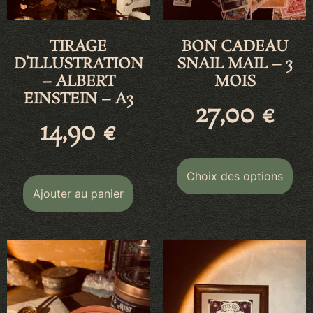
TIRAGE
BON CADEAU
D’ILLUSTRATION
SNAIL MAIL – 3
– ALBERT
MOIS
EINSTEIN – A3
27,00
€
14,90
€
Choix des options
Ajouter au panier