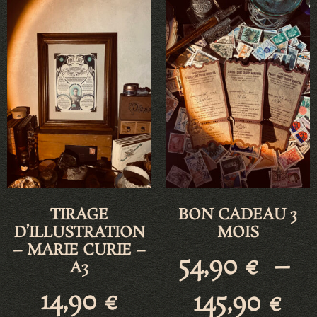
TIRAGE
BON CADEAU 3
D’ILLUSTRATION
MOIS
– MARIE CURIE –
54,90
€
–
A3
14,90
€
145,90
€