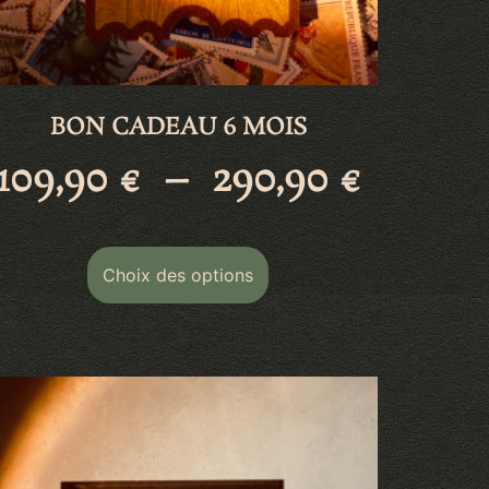
BON CADEAU 6 MOIS
109,90
€
–
290,90
€
Choix des options