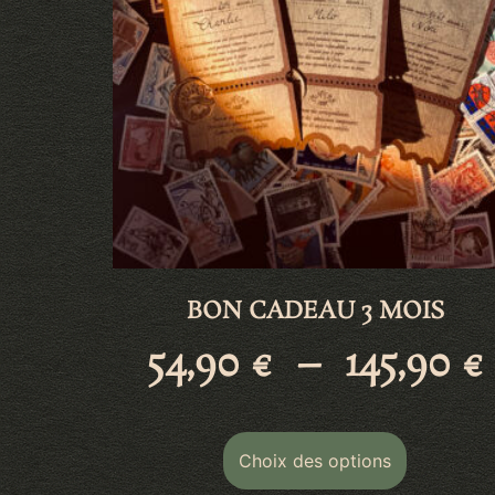
BON CADEAU 3 MOIS
54,90
€
–
145,90
€
Choix des options