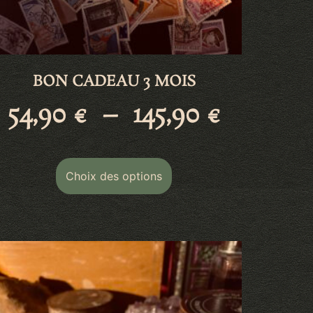
BON CADEAU 3 MOIS
54,90
€
–
145,90
€
Choix des options