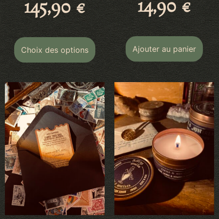
14,90
€
145,90
€
Ajouter au panier
Choix des options