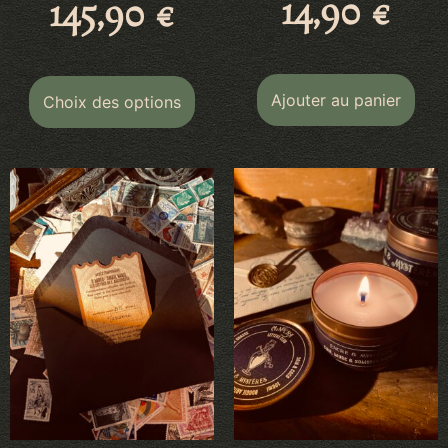
14,90
€
145,90
€
Ajouter au panier
Choix des options